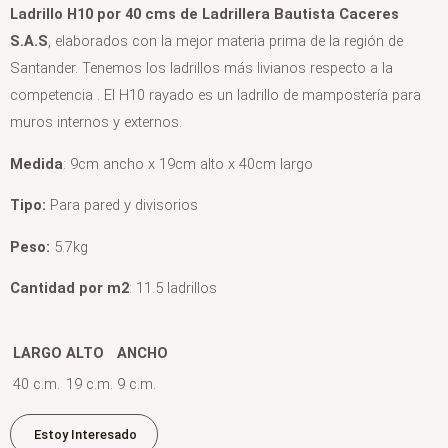
Ladrillo H10 por 40 cms de Ladrillera Bautista Caceres
S.A.S
, elaborados con la mejor materia prima de la región de
Santander. Tenemos los ladrillos más livianos respecto a la
competencia . El H10 rayado es un ladrillo de mampostería para
muros internos y externos.
Medida
: 9cm ancho x 19cm alto x 40cm largo
Tipo:
Para pared y divisorios
Peso:
5.7kg
Cantidad por m2
: 11.5 ladrillos
LARGO
ALTO
ANCHO
40 c.m.
19 c.m.
9 c.m.
Estoy Interesado