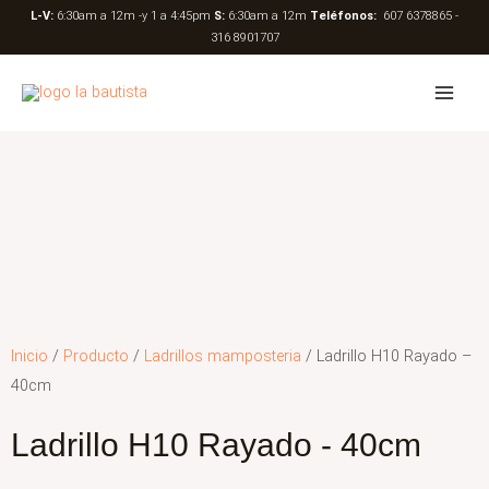
Ir
L-V:
6:30am a 12m -y 1 a 4:45pm
S:
6:30am a 12m
Teléfonos:
607 6378865 -
316 8901707
al
contenido
Inicio
/
Producto
/
Ladrillos mamposteria
/ Ladrillo H10 Rayado –
40cm
Ladrillo H10 Rayado - 40cm